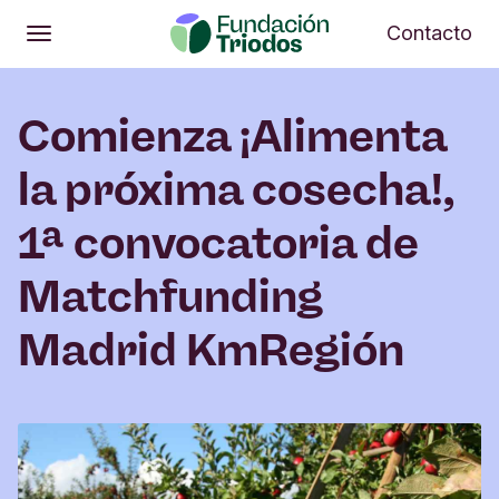
Abrir
Me
Contacto
Abrir
Menú principal
Comienza ¡Alimenta
la próxima cosecha!,
1ª convocatoria de
Matchfunding
Madrid KmRegión