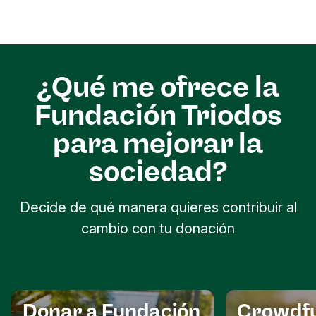
sociedad.
nuevos y buscar apoyos entre personas y
empresas que comparten valores.
¿Qué me ofrece la
Fundación Triodos
para mejorar la
sociedad?
Decide de qué manera quieres contribuir al
cambio con tu donación
Donar a Fundación
Crowdf