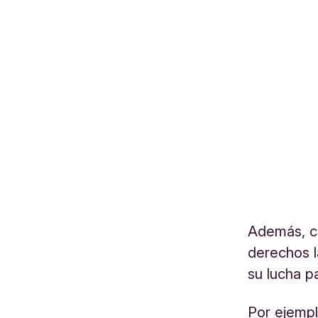
Además, co
derechos l
su lucha p
Por ejempl