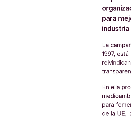
organiza
para mejo
industria
La campañ
1997, está
reivindica
transparen
En ella pr
medioambie
para fomen
de la UE, 