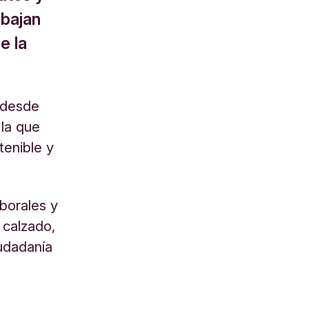
abajan
e la
 desde
 la que
tenible y
aborales y
 calzado,
iudadanía