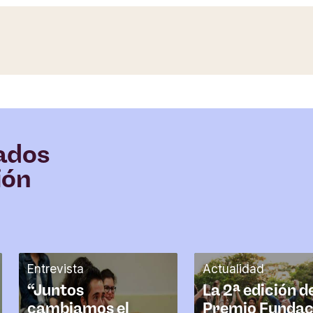
nados
ión
Entrevista
Actualidad
“Juntos
La 2ª edición d
cambiamos el
Premio Fundac