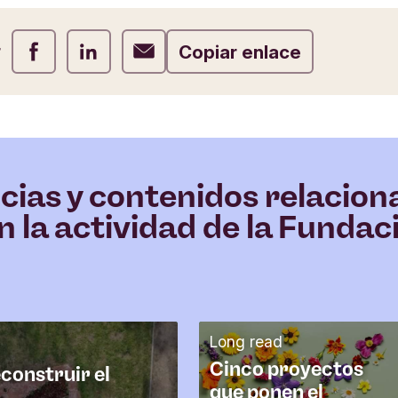
r
Compartir Facebook
Compartir LinkedIn
Compartir Correo electrónico
Copiar enlace
cias y contenidos relacio
n la actividad de la Fundac
Long read
Cinco proyectos
econstruir el
que ponen el