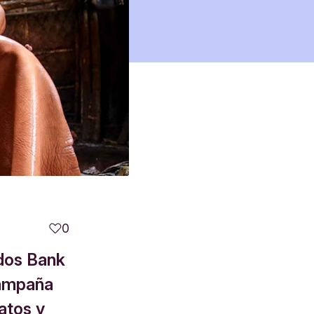
0
odos Bank
Campaña
atos y