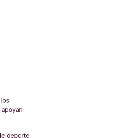
 los
y apoyan
 de deporte