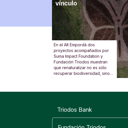
vínculo
En el Alt Empordà dos
proyectos acompañados por
Suma Impact Foundation y
Fundación Triodos muestran
que renaturalizar no es sólo
recuperar biodiversidad, sino
que también es volver a implicar
a las escuelas, al vecindario y a
las personas.
Triodos Bank