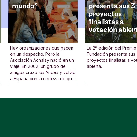
mundo”
presenta sus 3
proyectos
finalistas a
votación abier
Hay organizaciones que nacen
La 2ª edición del Premio
en un despacho. Pero la
Fundación presenta sus 
Asociación Achalay nació en un
proyectos finalistas a vo
viaje. En 2002, un grupo de
abierta.
amigos cruzó los Andes y volvió
a España con la certeza de que
la vida podía ser otra cosa, de
que había lugares donde lo
necesario no estaba
garantizado. Y decidieron hacer
algo. Lo llama