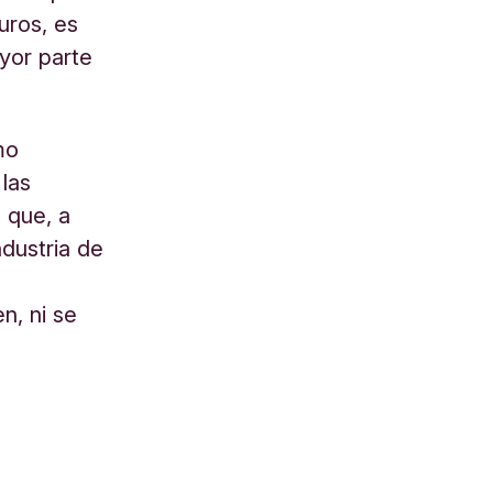
uros, es
ayor parte
mo
las
 que, a
ndustria de
n, ni se