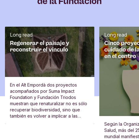
de la Fundación
Long read
Long read
Regenerar el paisaje y
Cinco proyec
reconstruir el vínculo
cuidado de l
en el centro
En el Alt Empordà dos proyectos
acompañados por Suma Impact
Foundation y Fundación Triodos
muestran que renaturalizar no es sólo
recuperar biodiversidad, sino que
también es volver a implicar a las
escuelas, al vecindario y a las
Según la Organiz
personas.
Salud, más del 2
mundial manifies