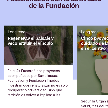
de la Fundación
Long read
Long read
Regenerar el paisaje y
Cinco proyec
reconstruir el vínculo
cuidado de l
en el centro
En el Alt Empordà dos proyectos
acompañados por Suma Impact
Foundation y Fundación Triodos
muestran que renaturalizar no es sólo
recuperar biodiversidad, sino que
también es volver a implicar a las
escuelas, al vecindario y a las
Según la Organiz
personas.
Salud, más del 2