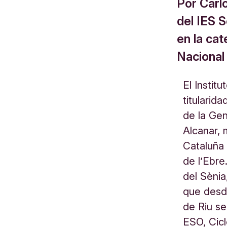
Por Carl
del IES 
en la cat
Nacional
El Instit
titulari
de la Gen
Alcanar, 
Cataluña 
de l’Ebre
del Sènia
que desde
de Riu s
ESO, Cicl