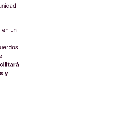
unidad
e en un
cuerdos
e
ilitará
s y