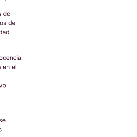
s de
nos de
idad
docencia
 en el
ivo
 se
s