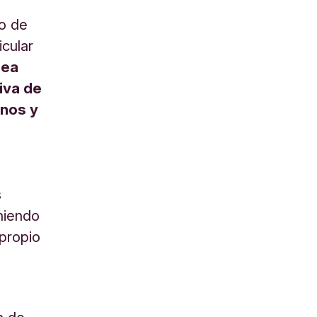
to de
cular
dea
iva de
mnos y
s
niendo
 propio
s