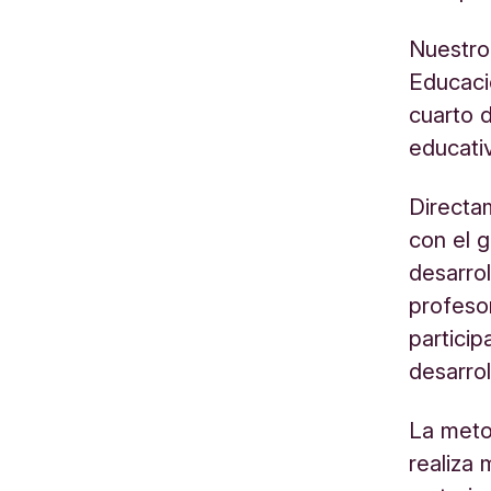
Nuestro
Educaci
cuarto 
educati
Directa
con el 
desarrol
profeso
particip
desarro
La metod
realiza 