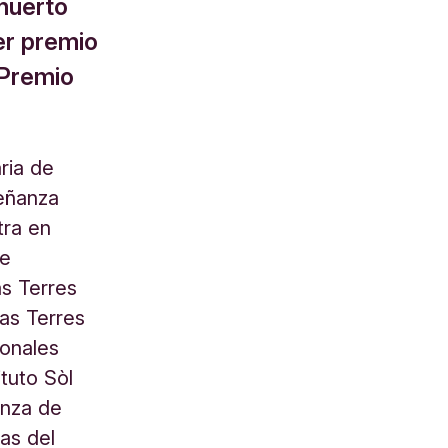
 huerto
er premio
 Premio
ria de
señanza
tra en
de
as Terres
las Terres
ionales
tuto Sòl
anza de
as del