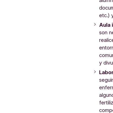
alumn
docum
etc.)
Aula 
son n
reali
entor
comun
y div
Labor
segui
enfer
alguno
fertil
compo