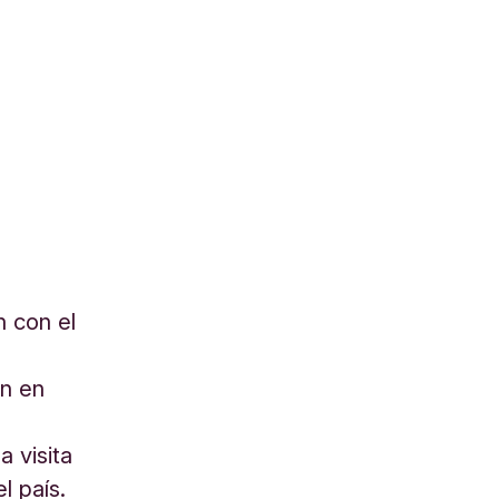
 con el
ón en
a visita
l país.