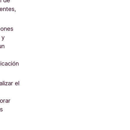
n de
entes,
iones
 y
un
icación
lizar el
orar
os