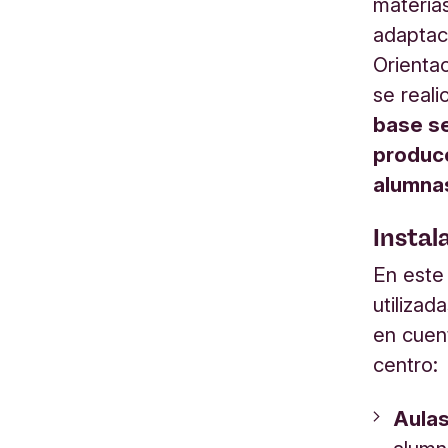
materia
adaptac
Orienta
se real
base se
producc
alumna
Instal
En este
utilizad
en cuen
centro:
Aulas