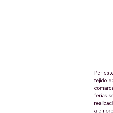
Por est
tejido e
comarcal
ferias s
realizac
a empre