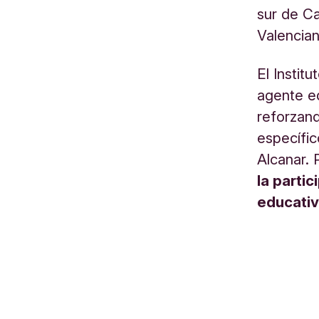
sur de C
Valencian
El Instit
agente ed
reforzan
específic
Alcanar. 
la parti
educativ