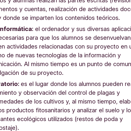
os y alumnas realizan las partes escritas (revisió
entos y cuentas, realización de actividades doc
 y donde se imparten los contenidos teóricos.
informática:
el ordenador y sus diversas aplicac
ecesarias para que los alumnos se desenvuelvan
cen actividades relacionadas con su proyecto en 
no de nuevas tecnologías de la información y
icación. Al mismo tiempo es un punto de comun
ulgación de su proyecto.
atorio:
es el lugar donde los alumnos pueden rea
miento y observación del control de plagas y
medades de los cultivos y, al mismo tiempo, elab
s productos fitosanitarios y analizar el suelo y l
izantes ecológicos utilizados (restos de poda y
staje).