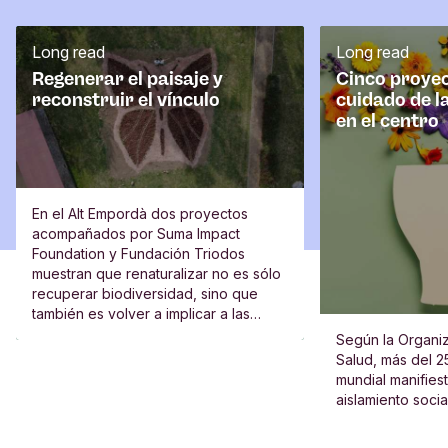
Long read
Long read
Regenerar el paisaje y
Cinco proyec
reconstruir el vínculo
cuidado de l
en el centro
En el Alt Empordà dos proyectos
acompañados por Suma Impact
Foundation y Fundación Triodos
muestran que renaturalizar no es sólo
recuperar biodiversidad, sino que
también es volver a implicar a las
escuelas, al vecindario y a las
Según la Organiz
personas.
Salud, más del 2
mundial manifies
aislamiento socia