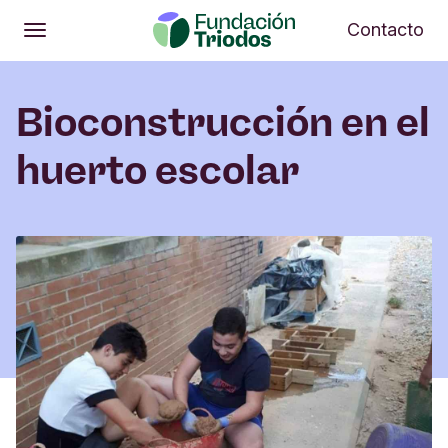
Abrir
Me
Contacto
Abrir
Menú principal
Bioconstrucción en el
huerto escolar