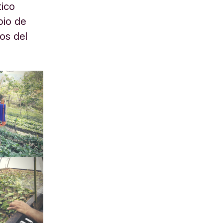
tico
bio de
os del