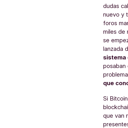
dudas ca
nuevo y t
foros mar
miles de 
se empez
lanzada 
sistema 
posaban e
problema 
que con
Si Bitcoi
blockcha
que van 
presentes