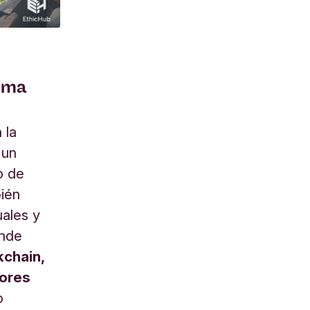
tema
 la
 un
o de
bién
uales y
onde
kchain,
tores
o