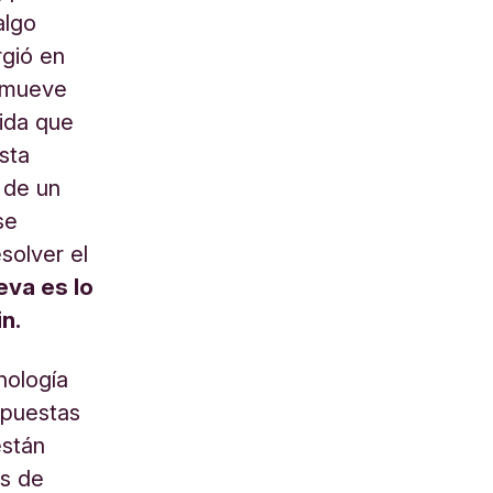
algo
rgió en
e mueve
dida que
sta
 de un
se
solver el
eva es lo
n.
nología
opuestas
están
os de