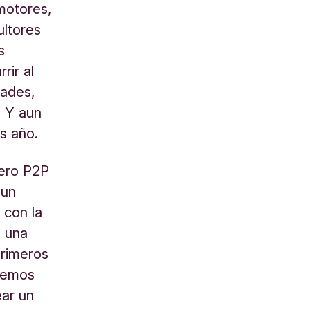
omotores,
ultores
s
rir al
dades,
. Y aun
s año.
dero P2P
 un
 con la
s una
primeros
 hemos
ar un