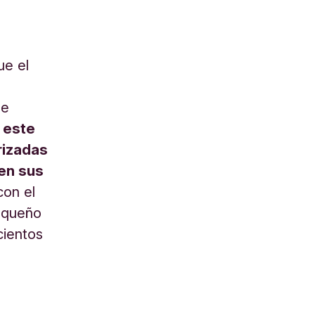
ue el
ue
a este
rizadas
en sus
con el
pequeño
cientos