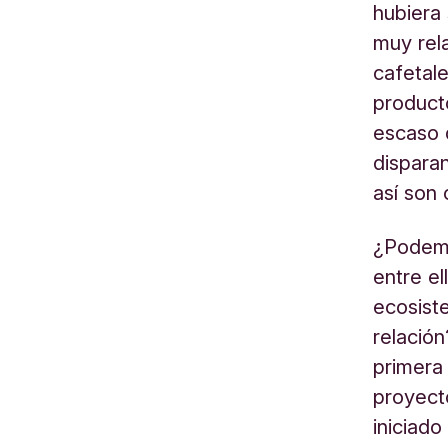
hubiera 
muy rel
cafetal
producto
escaso 
dispara
así son
¿Podemo
entre el
ecosist
relació
primera 
proyect
iniciad