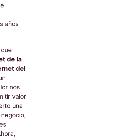
de
a
os años
s que
et de la
ernet del
 un
alor nos
tir valor
erto una
 negocio,
tes
Ahora,