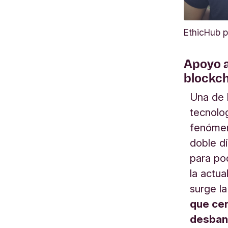
EthicHub p
Apoyo a
blockc
Una de 
tecnolo
fenómen
doble d
para po
la actu
surge l
que cen
desbanc