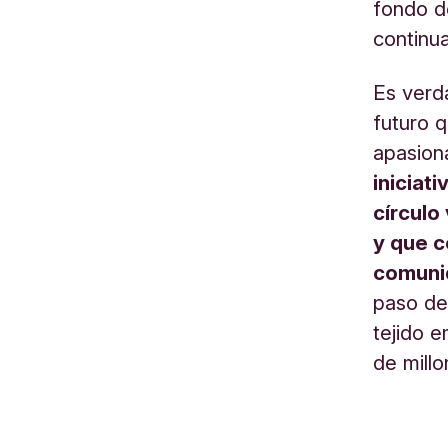
fondo d
continu
Es verd
futuro q
apasion
iniciat
círculo
y que c
comunid
paso de
tejido e
de mill