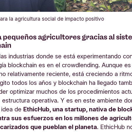
ara la agricultura social de impacto positivo
 pequeños agricultores gracias al sis
hain
las industrias donde se está experimentando con
gía blockchain es en el crowdlending. Aunque es
o relativamente reciente, está creciendo a ritm
ígito todos los años y blockchain ha llegado tam
der optimizar muchos de los procedimientos act
al estructura operativa. Y es en este ambiente d
a idea de
EthicHub, una startup, nativa de bloc
tra sus esfuerzos en los millones de agricul
arizados que pueblan el planeta
. EthicHub n