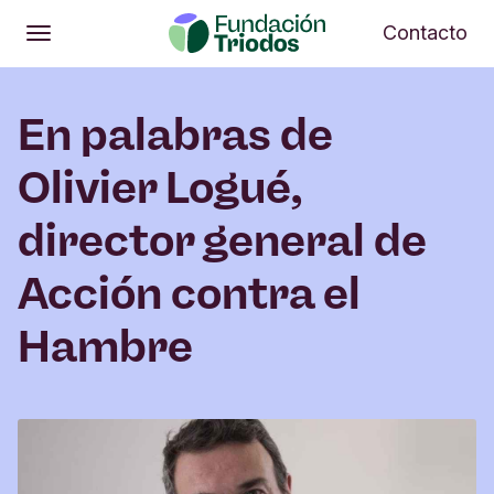
Abrir
Me
Contacto
Abrir
Menú principal
En palabras de
Olivier Logué,
director general de
Acción contra el
Hambre